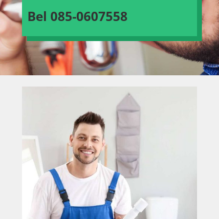
Bel
085-0607558