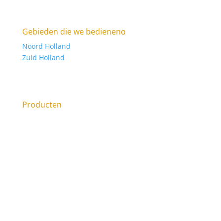
Raasdorperweg 185E, 1175 KV Lijnden KVK: 34316123
Gebieden die we bedieneno
Noord Holland
Zuid Holland
Sanibroyeur laten plaatsen, of Sanibroyeur
vervangen?
Producten