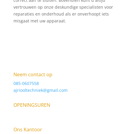
correct aan te sluiten. Bovendien kunt u altijd
vertrouwen op onze deskundige specialisten voor
reparaties en onderhoud als er onverhoopt iets
misgaat met uw apparaat.
Neem contact op
085-0607558
ajriooltechniek@gmail.com
OPENINGSUREN
9am – 6pm Elke dag
Ons Kantoor