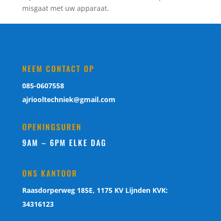
misgaat met uw apparaat.
NEEM CONTACT OP
085-0607558
ajriooltechniek@gmail.com
OPENINGSUREN
9AM – 6PM ELKE DAG
ONS KANTOOR
Raasdorperweg 185E, 1175 KV Lijnden KVK:
34316123