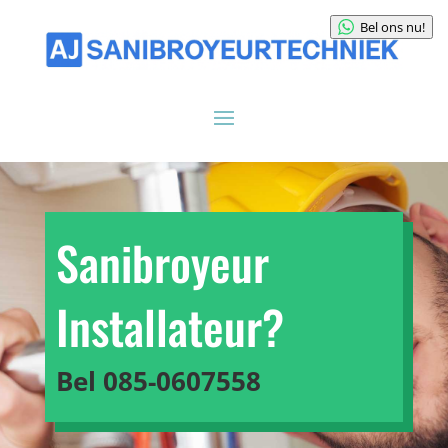
Bel ons nu!
Sanibroyeur
Installateur?
Bel
085-0607558