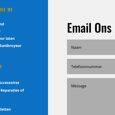
DIE WE
O
Email Ons
and
d
ur laten
 Sanibroyeur
N
Accessoires
Reparaties of
letten