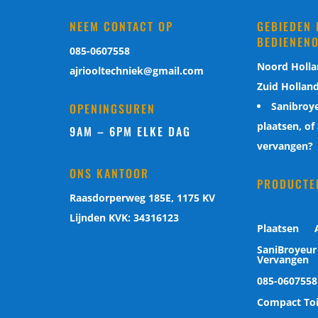
NEEM CONTACT OP
GEBIEDEN 
BEDIENEN
085-0607558
Noord Holl
ajriooltechniek@gmail.com
Zuid Hollan
Sanibroye
OPENINGSUREN
plaatsen, of
9AM – 6PM ELKE DAG
vervangen?
ONS KANTOOR
PRODUCTE
Raasdorperweg 185E, 1175 KV
Lijnden KVK: 34316123
Plaatsen
SaniBroyeur 
Vervangen
085-0607558
Compact Toi