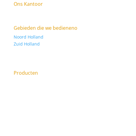
Ons Kantoor
Raasdorperweg 185E, 1175 KV Lijnden KVK: 34316123
Gebieden die we bedieneno
Noord Holland
Zuid Holland
Sanibroyeur laten plaatsen, of Sanibroyeur
vervangen?
Producten