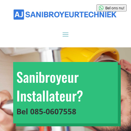
Bel ons nu!
Sanibroyeur
Installateur?
Bel
085-0607558