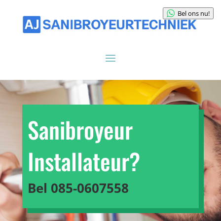
Bel ons nu!
Sanibroyeur
Installateur?
Bel
085-0607558