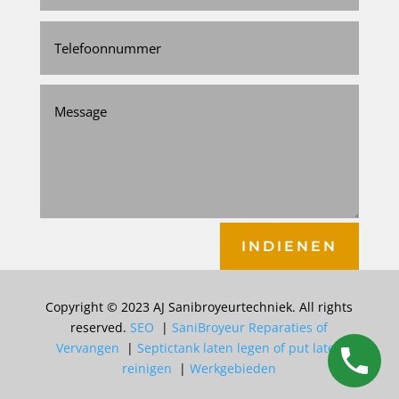
INDIENEN
Copyright © 2023 AJ Sanibroyeurtechniek. All rights
reserved.
SEO
|
SaniBroyeur Reparaties of
Vervangen
|
Septictank laten legen of put laten
reinigen
|
Werkgebieden