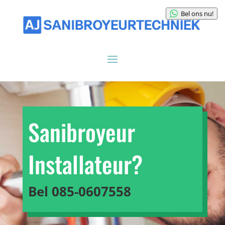
Bel ons nu!
Sanibroyeur
Installateur?
Bel
085-0607558