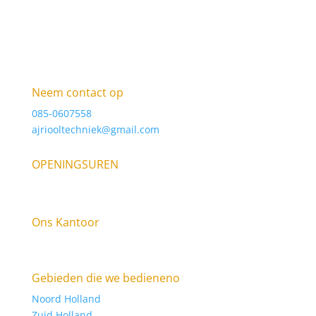
Neem contact op
085-0607558
ajriooltechniek@gmail.com
OPENINGSUREN
9am – 6pm Elke dag
Ons Kantoor
Raasdorperweg 185E, 1175 KV Lijnden KVK: 34316123
Gebieden die we bedieneno
Noord Holland
Zuid Holland