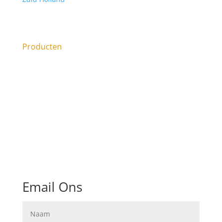
Sanibroyeur laten plaatsen, of Sanibroyeur
vervangen?
Producten
Email Ons