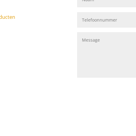
broyeur vervangen?
ducten
tsen
Accessoires
Broyeur Reparaties of
vangen
-0607558
act Toiletten
mpelloze Doucheoplossingen
lienvermalers
lwaterpompen
ictank laten legen