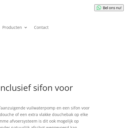
Bel ons nu!
Producten
Contact
clusief sifon voor
lfaanzuigende vuilwaterpomp en een sifon voor
pdouche of een extra vlakke douchebak op elke
imme afvoersysteem is dit ook mogelijk op
onder natuurlijk afschot weggevoerd kan