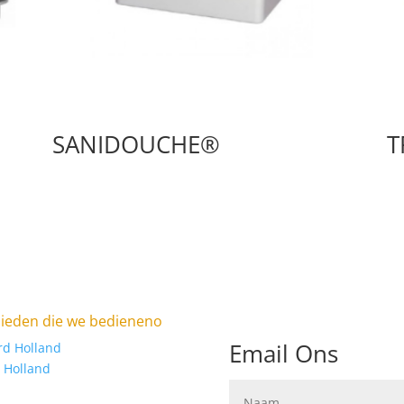
SANIDOUCHE®
T
ieden die we bedieneno
Email Ons
rd Holland
 Holland
anibroyeur laten plaatsen, of