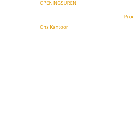
Sani
OPENINGSUREN
9am – 6pm Elke dag
Pro
Ons Kantoor
Plaa
Raasdorperweg 185E, 1175 KV
Lijnden KVK: 34316123
Sani
Ver
085
Comp
Dre
Feca
Vui
Sept