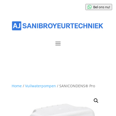
Bel ons nu!
Home
/
Vuilwaterpompen
/ SANICONDENS® Pro