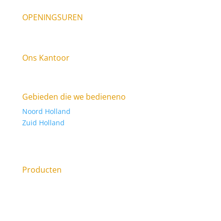
OPENINGSUREN
9am – 6pm Elke dag
Ons Kantoor
Raasdorperweg 185E, 1175 KV Lijnden KVK: 34316123
Gebieden die we bedieneno
Noord Holland
Zuid Holland
Sanibroyeur laten plaatsen, of Sanibroyeur
vervangen?
Producten