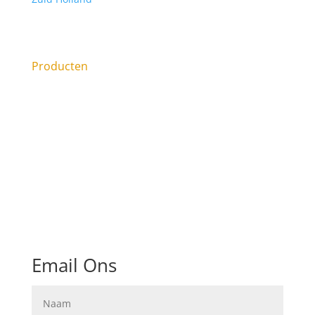
Sanibroyeur laten plaatsen, of Sanibroyeur
vervangen?
Producten
Email Ons