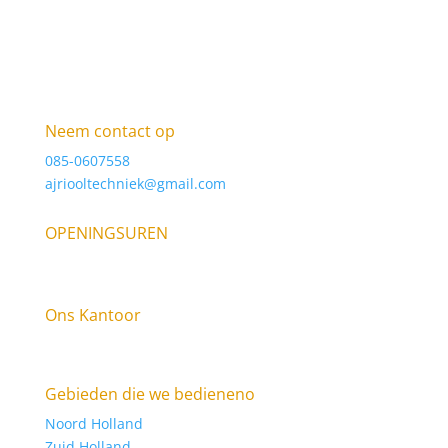
Neem contact op
085-0607558
ajriooltechniek@gmail.com
OPENINGSUREN
9am – 6pm Elke dag
Ons Kantoor
Raasdorperweg 185E, 1175 KV Lijnden KVK: 34316123
Gebieden die we bedieneno
Noord Holland
Zuid Holland