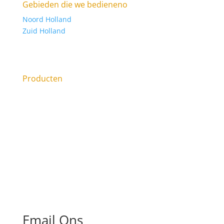
Gebieden die we bedieneno
Noord Holland
Zuid Holland
Sanibroyeur laten plaatsen, of Sanibroyeur
vervangen?
Producten
Email Ons