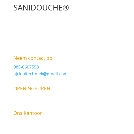
SANIDOUCHE®
Neem contact op
085-0607558
ajriooltechniek@gmail.com
OPENINGSUREN
9am – 6pm Elke dag
Ons Kantoor
Raasdorperweg 185E, 1175 KV Lijnden KVK: 34316123